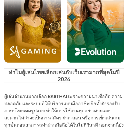
ทำไมผู้เล่นไทยเลือกเล่นกับเว็บเรามากที่สุดในปี
2026
ผู้เล่นจำนวนมากเลือก
BK8THAI
เพราะความน่าเชื่อถือ ความ
ปลอดภัย และระบบที่ให้บริการแบบมืออาชีพ อีกทั้งยังรองรับ
ภาษาไทยเต็มรูปแบบ ทำให้การใช้งานทุกอย่างง่ายและ
สะดวก ไม่ว่าจะเป็นการสมัคร ฝาก-ถอน หรือการเข้าเล่นเกม
ทุกขั้นตอนสามารถทำผ่านมือถือได้ในไม่กี่วินาที นอกจากนี้ยัง