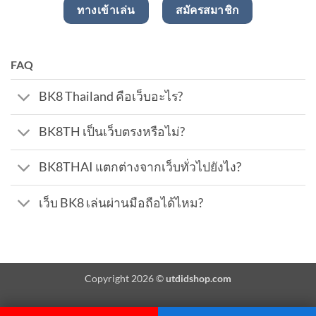
ทางเข้าเล่น
สมัครสมาชิก
FAQ
BK8 Thailand คือเว็บอะไร?
BK8TH เป็นเว็บตรงหรือไม่?
BK8THAI แตกต่างจากเว็บทั่วไปยังไง?
เว็บ BK8 เล่นผ่านมือถือได้ไหม?
Copyright 2026 ©
utdidshop.com