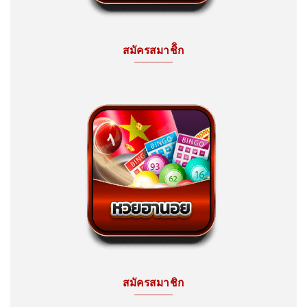
สมัครสมาชิิก
สมัครสมาชิก