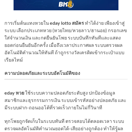
การเริ่มต้นแทงหวยใน
eday lotto สมัคร
ทำได้ง่าย เพียงเข้าสู่
ระบบ เลือกประเภทหวย (หวยไทย/หวยลาว/ฮานอย) กรอกเลข
ใส่จำนวนเงิน และกดยืนยันโพย ระบบบันทึกทันทีและแสดง
ยอดก่อนยืนยันอีกครั้ง เมื่อถึงเวลาประกาศผล ระบบตรวจผล
อัตโนมัติคำนวณให้ทันที ถ้าถูกรางวัลเครดิตเข้ากระเป๋าแบบ
เรียลไทม์
ความปลอดภัยและระบบอัตโนมัติของ
eday หวย
ใช้ระบบความปลอดภัยระดับสูง ปกป้องข้อมูล
สมาชิกและธุรกรรมการเงิน ระบบเข้ารหัสอย่างปลอดภัย และ
มีระบบฝาก-ถอนออโต้ที่รวดเร็วภายในไม่กี่วินาที
ทุกโพยถูกจัดเก็บในระบบทันที ตรวจสอบได้ตลอดเวลา ระบบ
ตรวจผลอัตโนมัติคำนวณยอดได้-เสียอย่างถูกต้อง ทำให้รู้ผล