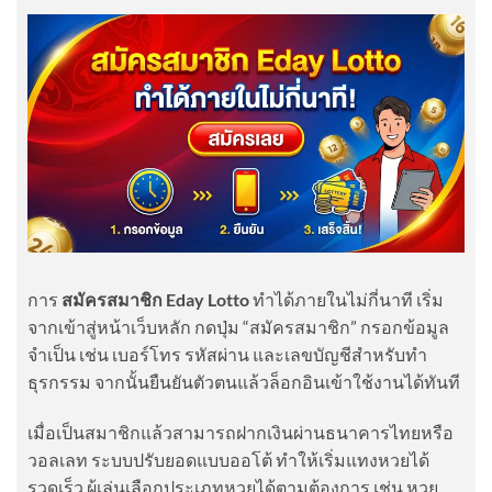
การ
สมัครสมาชิก Eday Lotto
ทำได้ภายในไม่กี่นาที เริ่ม
จากเข้าสู่หน้าเว็บหลัก กดปุ่ม “สมัครสมาชิก” กรอกข้อมูล
จำเป็น เช่น เบอร์โทร รหัสผ่าน และเลขบัญชีสำหรับทำ
ธุรกรรม จากนั้นยืนยันตัวตนแล้วล็อกอินเข้าใช้งานได้ทันที
เมื่อเป็นสมาชิกแล้วสามารถฝากเงินผ่านธนาคารไทยหรือ
วอลเลท ระบบปรับยอดแบบออโต้ ทำให้เริ่มแทงหวยได้
รวดเร็ว ผู้เล่นเลือกประเภทหวยได้ตามต้องการ เช่น หวย