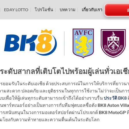
ส
EDAY LOTTO
โปรโมชั่น
บทความ
เกี่ยวกับเรา
นระดับสากลที่เติบโตไปพร้อมผู้เล่นทั่วเอเชี
ับการยอมรับในระดับเอเชีย ด้วยประสบการณ์ในการให้บริการที่ยา
รับความสะดวก ปลอดภัย และยุติธรรมในทุกการใช้งาน ไม่ว่าจะเป็นการ
่อให้ผู้เล่นทุกระดับสามารถเข้าถึงได้อย่างราบรื่น
ประวัติ BK8
ค
็นพาร์ทเนอร์อย่างเป็นทางการกับทีมฟุตบอลชื่อดัง
BK8 Aston Villa
มีการสนับสนุนในวงการมอเตอร์สปอร์ตผ่านโปรเจกต์
BK8 MotoGP
ท
เชื่อมโยงกับความท้าทายและความตื่นเต้นในระดับโลก