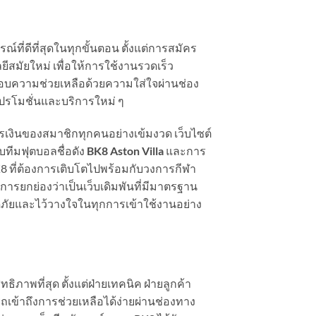
ี่ดีที่สุดในทุกขั้นตอน ตั้งแต่การสมัคร
สมัยใหม่ เพื่อให้การใช้งานรวดเร็ว
มอบความช่วยเหลือด้วยความใส่ใจผ่านช่อง
โปรโมชั่นและบริการใหม่ ๆ
เงินของสมาชิกทุกคนอย่างเข้มงวด เว็บไซต์
บทีมฟุตบอลชื่อดัง
BK8 Aston Villa
และการ
8 ที่ต้องการเติบโตไปพร้อมกับวงการกีฬา
ับการยกย่องว่าเป็นเว็บเดิมพันที่มีมาตรฐาน
ปลอดภัยและไว้วางใจในทุกการเข้าใช้งานอย่าง
ิภาพที่สุด ตั้งแต่ฝ่ายเทคนิค ฝ่ายลูกค้า
เข้าถึงการช่วยเหลือได้ง่ายผ่านช่องทาง