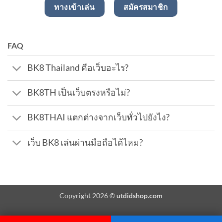
ทางเข้าเล่น
สมัครสมาชิก
FAQ
BK8 Thailand คือเว็บอะไร?
BK8TH เป็นเว็บตรงหรือไม่?
BK8THAI แตกต่างจากเว็บทั่วไปยังไง?
เว็บ BK8 เล่นผ่านมือถือได้ไหม?
Copyright 2026 ©
utdidshop.com