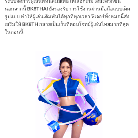
ระบบจัดการผู้เล่นที่ทันสมัยเพื่อให้เลือกเกมได้สะดวกขึ้น
นอกจากนี้
BK8THAI
ยังรองรับการใช้งานผ่านมือถือแบบเต็ม
รูปแบบ ทำให้ผู้เล่นเดิมพันได้ทุกที่ทุกเวลา ฟีเจอร์ทั้งหมดนี้ส่ง
เสริมให้
BK8TH
กลายเป็นเว็บที่ตอบโจทย์ผู้เล่นไทยมากที่สุด
ในตอนนี้