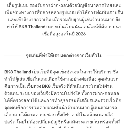
เต็มรูปแบบ รองรับการฝาก-ถอนด้วยบัญชีธนาคารไทย และ
เพิ่มช่องทางการสื่อสารหลายรูปแบบ ทำให้การเดิมพันราบรื่น
และเข้าถึงง่ายกว่าเดิม เมื่อรวมกับฐานผู้เล่นจำนวนมาก จึง
ทำให้
BK8 Thailand
กลายเป็นเว็บพนันออนไลน์ที่มีความน่า
เชื่อถือสูงสุดในปี 2026
จุดเด่นที่ทำให้เรา แตกต่างจากเว็บทั่วไป
BK8 Thailand
เป็นเว็บที่มีจุดแข็งชัดเจนในการให้บริการ ซึ่ง
ทำให้ผู้เล่นเชื่อมั่นและเลือกใช้งานอย่างต่อเนื่อง จุดเด่นแรก
คือการเป็น
เว็บตรง BK8
เว็บจริง ที่ดำเนินการโดยไม่ผ่าน
ตัวแทน ระบบของเว็บจึงมีความโปร่งใส ทั้งการฝาก-ถอนออ
โต้ที่ตรวจสอบได้ และการทำธุรกรรมที่เสถียรและรวดเร็ว อีก
จุดเด่นคือการรวมค่ายเกมชั้นนำจำนวนมาก ผู้เล่นสามารถ
เลือกเกมได้ตามความชอบ ทั้งกีฬา คาสิโน สล็อต และอีส
ปอร์ต โดยไม่ต้องเปลี่ยนบัญชีหรือสมัครหลายเว็บ พร้อมทั้งมี