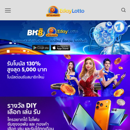
ข้าม
ไป
ยัง
เนื้อหา