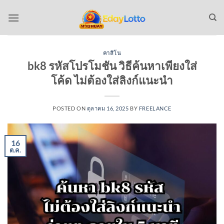
ข้าม
ไป
ยัง
เนื้อหา
คาสิโน
bk8 รหัสโปรโมชัน วิธีค้นหาเพียงใส่
โค้ด ไม่ต้องใส่ลิงก์แนะนำ
POSTED ON
ตุลาคม 16, 2025
BY
FREELANCE
16
ต.ค.