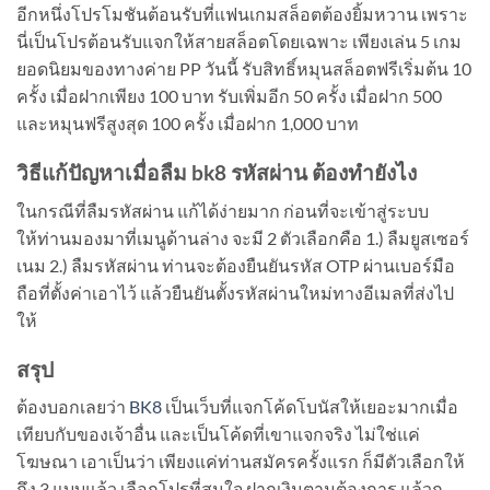
อีกหนึ่งโปรโมชันต้อนรับที่แฟนเกมสล็อตต้องยิ้มหวาน เพราะ
นี่เป็นโปรต้อนรับแจกให้สายสล็อตโดยเฉพาะ เพียงเล่น 5 เกม
ยอดนิยมของทางค่าย PP วันนี้ รับสิทธิ์หมุนสล็อตฟรีเริ่มต้น 10
ครั้ง เมื่อฝากเพียง 100 บาท รับเพิ่มอีก 50 ครั้ง เมื่อฝาก 500
และหมุนฟรีสูงสุด 100 ครั้ง เมื่อฝาก 1,000 บาท
วิธีแก้ปัญหาเมื่อลืม bk8 รหัสผ่าน ต้องทำยังไง
ในกรณีที่ลืมรหัสผ่าน แก้ได้ง่ายมาก ก่อนที่จะเข้าสู่ระบบ
ให้ท่านมองมาที่เมนูด้านล่าง จะมี 2 ตัวเลือกคือ 1.) ลืมยูสเซอร์
เนม 2.) ลืมรหัสผ่าน ท่านจะต้องยืนยันรหัส OTP ผ่านเบอร์มือ
ถือที่ตั้งค่าเอาไว้ แล้วยืนยันตั้งรหัสผ่านใหม่ทางอีเมลที่ส่งไป
ให้
สรุป
ต้องบอกเลยว่า
BK8
เป็นเว็บที่แจกโค้ดโบนัสให้เยอะมากเมื่อ
เทียบกับของเจ้าอื่น และเป็นโค้ดที่เขาแจกจริง ไม่ใช่แค่
โฆษณา เอาเป็นว่า เพียงแค่ท่านสมัครครั้งแรก ก็มีตัวเลือกให้
ถึง 3 แบบแล้ว เลือกโปรที่สนใจ ฝากเงินตามต้องการ แล้วก