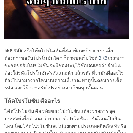
bk8 รหัส
หรือโค้ดโปรโมชันที่สมาชิกจะต้องกรอกเมื่อ
ต้องการขอรับโปรโมชันใด ๆ ก็ตามบนเว็บไซต์
BK8
เวลาเรา
ขะกดขอรับโปรโมชัน จะมีช่องระบุไว้ชัดเจนเลยว่า จำเป็น
ต้องใส่รหัสโปรโมชัน/รหัสแนะนำ แล้วรหัสที่ว่ามันคืออะไร
ต้องไปหามาจากไหน บทความนี้เราจะพาดูขั้นตอนการเช็ค
รหัส และวิธีกดขอรับโปรอย่างละเอียดทุกขั้นตอน
โค้ดโปรโมชัน คืออะไร
โค้ดโปรโมชัน คือ รหัสของโปรโมชันแต่ละรายการ จุด
ประสงค์เพื่อจำแนกว่ารายการโปรโมชันว่าอันไหนเป็นอัน
ไหน โดยโค้ดโปรโมชันจะไม่แยกตามประเภทผลิตภัณฑ์หรือ