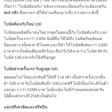
เรียกว่า “โบนัสต้อนรับ” หลังจากลงทะเบียนเสร็จ จะต้องกดรับ
bk8 รหั
ส ซึ่งทางเรามีให้ท่านเลือกมากถึง 3 รายการ ดังนี้
โบนัสต้อนรับใหม่ 130
โบนัสยอดฮิตที่น่าสนใจมากสุดในตอนนี้กับ โบนัสต้อนรับ แจก
โบนัสครั้งแรกกว่า 130% ข้อดีคือ ใช้ได้ถึง 3 ผลิตภัณฑ์ยอด
นิยมอย่าง สล็อต คาสิโนสด และกีฬา ให้โบนัสพิเศษกว่า 5,000
บาท ฝากเริ่มต้นเพียงหลักร้อย เลือกรับได้ระหว่าง โบนัส 80 กับ
โบนัส 130 แจกจริงให้ฟรีทุกยูส
โบนัสฝากครั้งแรก รับสูงสุด 100
สุดยอดโปรใหม่แจกทันที ให้ฟรี 1 เท่าตัว เมื่อฝากครั้งแรกขั้น
ต่ำ 100 บาท รับโบนัสเพิ่มอีก 100 บาทฟรี ไม่มีเงื่อนไข เทิร์นต่ำ
แจกจุก ๆ กว่า 5,000 บาท ไม่ต้องลุ้น ไม่มีกำหนดหมดเขต รับ
ได้ตั้งแต่กลางปี 2568 เป็นต้นไป
แจกฟรีเครดิตและฟรีสปิน