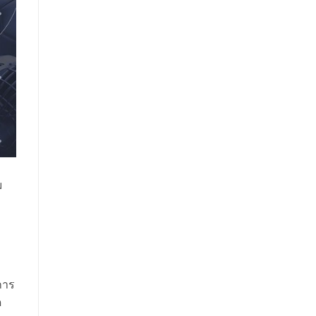
ก
ม
่การ
ด