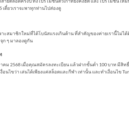
สายตลอดครึ่งปี ทั้งโปรโมชันตัวเก่าที่ยังคงฮิต และโปรโมชันใหม่ที
5 เดี๋ยวเราจะพาทุกท่านไปส่องดู
พาะสมาชิกใหม่ที่ได้โบนัสแรงเกินต้าน ที่สำคัญของค่ายเรานี้ไม่ได้ม
จุก ๆ มาลองดูกัน
ท
ภาคม 2568 เมื่อคุณสมัครลงทะเบียน แล้วฝากขั้นต่ำ 100 บาท มีสิทธิ์
เงื่อนไขว่า เล่นได้เพียงแค่สล็อตและกีฬา เท่านั้น และทำเงื่อนไข Tu