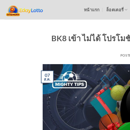
ข้าม
หน้าแรก
ล็อตเตอรี่
ไป
ยัง
เนื้อหา
BK8 เข้า ไม่ได้ โปรโมช
POST
07
ส.ค.