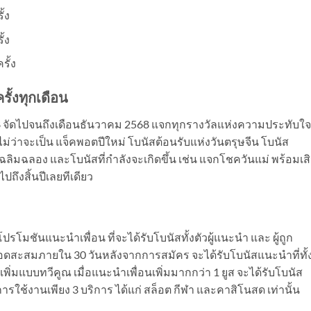
้ง
้ง
ั้ง
รั้งทุกเดือน
2568 จัดไปจนถึงเดือนธันวาคม 2568 แจกทุกรางวัลแห่งความประทับใ
่ว่าจะเป็น แจ็คพอตปีใหม่ โบนัสต้อนรับแห่งวันตรุษจีน โบนัส
ฉลิมฉลอง และโบนัสที่กำลังจะเกิดขึ้น เช่น แจกโชควันแม่ พร้อมเสิ
ไปถึงสิ้นปีเลยทีเดียว
ปรโมชันแนะนำเพื่อน ที่จะได้รับโบนัสทั้งตัวผู้แนะนำ และ ผู้ถูก
อดสะสมภายใน 30 วันหลังจากการสมัคร จะได้รับโบนัสแนะนำที่ทั้งค
บเพิ่มแบบทวีคูณ เมื่อแนะนำเพื่อนเพิ่มมากกว่า 1 ยูส จะได้รับโบนัส
รใช้งานเพียง 3 บริการ ได้แก่ สล็อต กีฬา และคาสิโนสด เท่านั้น