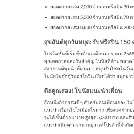
ยอดฝากสะสม 2,000 จำนวนฟรีสปิน 30 ครั
ยอดฝากสะสม 5,000 จำนวนฟรีสปิน 70 ครั
ยอดฝากสะสม 8,888 จำนวนฟรีสปิน 200 คร
สุขสันต์ทุกวันหยุด
: รับฟรีสปิน 150 ค
โปรโมชันที่เริ่มขึ้นตั้งแต่เดือนมกราคม 
ทุกเทศกาลและวันสำคัญ โบนัสที่ห้ามพลาด ไม
สงกรานต์ชุ่มฉ่ำที่ผ่านมา หมุนรับโชคในวันเ
โบนัสไม่กุ๊กกู๋วันฮาโลวีน เรียกได้ว่า สนุกยาว
ดีลคูณสอง
! โบนัสแนะนำเพื่อน
อีกหนึ่งกิจกรรมดี ๆ สำหรับคนเพื่อนเยอะ ในโ
แนะนำ เงื่อนไขไม่มีอะไรมาก เพียงแค่ฝากย
จะได้ ขั้นต่ำ 50 บาท สูงสุด 5,000 บาท และรั
แนะนำเพิ่มตามจำนวนยูส แต่โปรตัวนี้จำกัดกา