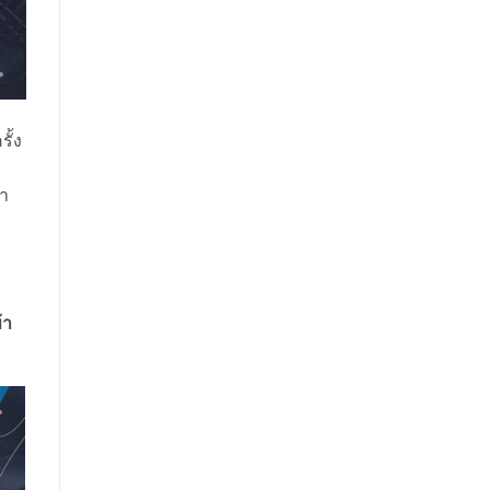
ั้ง
มา
้า