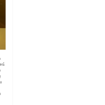
ก
ลน์
า
ญ
็บ
ย