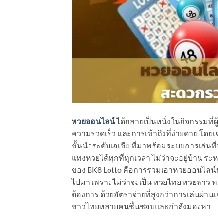
หวยออนไลน์
ได้กลายเป็นหนึ่งในกิจกรรมที่
ความรวดเร็ว และการเข้าถึงที่ง่ายดาย โดยเฉพ
ชั้นนำระดับเอเชีย ที่มาพร้อมระบบการเล่นที
แทงหวยได้ทุกที่ทุกเวลา ไม่ว่าจะอยู่บ้าน 
ของ BK8 Lotto คือการรวมเอาหวยออนไลน์ทุ
ไปมา เพราะไม่ว่าจะเป็น หวยไทย หวยลาว 
ต้องการ ด้วยอัตราจ่ายที่สูงกว่าการเล่นผ่านเจ้าม
ชาวไทยหลายคนชื่นชอบและกำลังมองหา