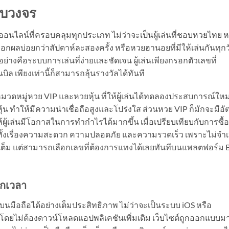
รบวงจร
อนไลน์ที่ครอบคลุมทุกประเภท ไม่ว่าจะเป็นผู้เล่นที่ชอบหวยไทย 
อกผลบ่อยกว่าสัปดาห์ละสองครั้ง หรือหวยฮานอยที่มีให้เล่นกันทุกว
่างคือระบบการเล่นที่ง่ายและชัดเจน ผู้เล่นเพียงกรอกตัวเลขที่
ิล เพียงเท่านี้ก็สามารถลุ้นรางวัลได้ทันที
ีหมวดหมู่หวย VIP และหวยหุ้น ที่ให้ผู้เล่นได้ทดลองประสบการณ์ใหม
น ทำให้มีความน่าเชื่อถือสูงและโปร่งใส ส่วนหวย VIP ก็มักจะมีอั
ห้ผู้เล่นมีโอกาสในการทำกำไรได้มากขึ้น เมื่อเปรียบเทียบกับการซื้อ
น ทั้งเรื่องความสะดวก ความปลอดภัย และความรวดเร็ว เพราะไม่จำเ
ลขเต็ม แต่สามารถเลือกเลขที่ต้องการแทงได้เลยทันทีบนแพลตฟอร์ม
ุกเวลา
มือถือได้อย่างเต็มประสิทธิภาพ ไม่ว่าจะเป็นระบบ iOS หรือ
ลยโดยไม่ต้องดาวน์โหลดแอปพลิเคชันเพิ่มเติม เว็บไซต์ถูกออกแบบม