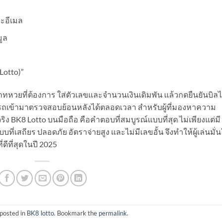
ละอีเมล
มูล
Lotto)”
ภทหวยที่ต้องการ ใส่ตัวเลขและจำนวนเงินเดิมพัน แล้วกดยืนยันบิลไ
รถเข้ามาตรวจสอบย้อนหลังได้ตลอดเวลา สำหรับผู้ที่มองหาความ
ิง BK8 Lotto บนมือถือ คือคำตอบที่สมบูรณ์แบบที่สุด ไม่เพียงแต่มี
เสถียร ปลอดภัย อัตราจ่ายสูง และไม่มีเลขอั้น จึงทำให้ผู้เล่นมั่
ดีที่สุดในปี 2025
 posted in
BK8 lotto
. Bookmark the
permalink
.